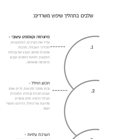
שלבים בתהליך שיפוץ משרדים:
פרוגרמה וקונספט עיצובי -
נגדיר את הצרכים, הפונקציות,
1.
תהליכי העבודה, תרבות
ארגונית ומיתוג. נקבע את גבולות
התקציב ולוחות הזמנים ונגבש
פרוגרמה מתאימה.
תכנון החלל -
נבחן מספר סקיצות, נדייק אותן
2.
ונגבש תכנית נבחרת. התוכנית
תכלול הדמיה תלת מימדית
מדויקת של החלל, הריהוט וחומרי
הגמר.
הערכת עלויות -