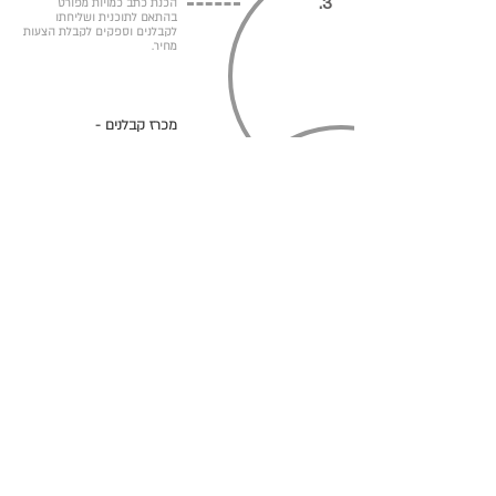
3.
ה
כנת כתב כמויות מפורט
בהתאם לתוכנית ושליחתו
לקבלנים וספקים לקבלת הצעות
מחיר.
מכרז קבלנים -
בחירת קבלן וספקים בהתאם
4.
להצעות המחיר שנקבל. בנוסף,
תוכלו להיעזר בהמלצות שלי
לבעלי מקצוע שאני נוהגת לעבוד
איתם.
הכנת תכניות עבודה -
סט תכניות מפורטות הכוללות
5.
חשמל, תקשורת, תאורה, מיזוג
אוויר, בטיחות, כיבוי אש, תכנית
תקרה ריצופים וחיפויים.