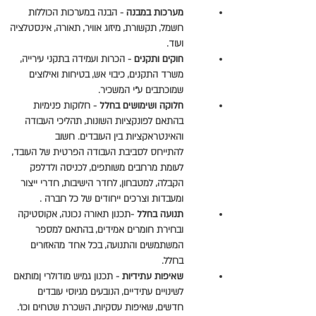
מערכות במבנה
- הבנה במערכות הכוללות
חשמל, תקשורת, מיזוג אוויר, תאורה, אינסטלציה
ועוד.
חוקים ותקנים
- הכרות ועמידה בתקני עירייה,
משרד התקנים, כיבוי אש, בטיחות ואילוצים
שמוכתבים ע"י המשכיר.
חלוקה ושימושים בחלל
- חלוקות פנימיות
בהתאם לפונקציות השונות, תהליכי העבודה
והאינטראקציות בין העובדים. חשוב
להתייחס
לסביבת העבודה הפרטית של העובד,
לעומת מרחבים משותפים, לכניסה ולדלפק
הקבלה, למטבחון, לחדר הישיבות, חדרי ייצור
ומעבדות וצרכים ייחודים של כל חברה .
תנועה בחלל
-תכנון תאורה נכונה, אקוסטיקה
ובחירת חומרים אמידים, בהתאם למספר
המשתמשים והתנועה, בכל אחד מהאזורים
בחלל.
שאיפות עתידיות
- תכנון גמיש מודולרי ןמותאם
לשינויים עתידיים, הנובעים מגיוסי עובדים
חדשים, שאיפות עסקיות, השכרת שטחים וכו'.