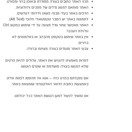
תכני האתר כתובים בצורה מסודרת ובאופן ברור ומפורט.
האתר מותאם למגוון גדלים של מסכים ורזולוציות.
הדפים באתר בעלי מבנה פשוט וידידותי לגולשים.
לתמונות באתר יש הסבר טקסטואלי חלופי (Alt Text).
האתר מאפשר שינוי גודל תצוגה על ידי שימוש במקש Ctrl
וגלגלת העכבר.
אין באתר שימוש בטקסט מהבהב או באלמנטים לא
ברורים.
צבעי האתר מנוגדים בצורה מצוינת וברורה.
למרות מאמצינו להנגיש את האתר, עלולים להיות פרטים
שלא הונגשו בצורה מושלמת או שטרם הונגשו.
אם נתקלתם בפרט כזה – אנא אל תהססו לפנות אלינו
באמצעות כתובת הדואר האלקטרוני שנמצאת באתר.
אנו נמשיך לפעול למען הנגשת האתר ככל יכולתנו.
להלן הסדרי הנגישות הקיימים בבית העסק:
קיימת גישה לבעלי מוגבלויות.
קיימות חניות נכים בסביבה הקרובה וברחובות הסמוכים.
קיימים שירותי נכים נגישים.
קיימים שלטי זיהוי והכוונה.